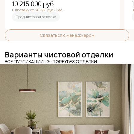
10 215 000
руб.
В ипотеку от 30 561 руб./мес.
В
Предчистовая отделка
Связаться с менеджером
Варианты чистовой отделки
ВСЕ ПУБЛИКАЦИИ
LIGHT
GREY
БЕЗ ОТДЕЛКИ