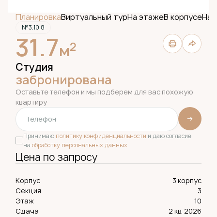
Планировка
Виртуальный тур
На этаже
В корпусе
На 
№3.10.8
31.7
2
м
Студия
забронирована
Оставьте телефон и мы подберем для вас похожую
квартиру
Принимаю
политику конфиденциальности
и даю согласие
на
обработку персональных данных
Цена по запросу
Корпус
3 корпус
Секция
3
Этаж
10
Сдача
2 кв. 2026