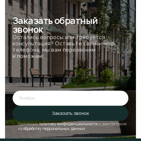
Заказать
обратный
звонок
Остались вопросы или требуется
консультация? Оставьте свой номер
телефона, мы вам перезвоним
и поможем!
Телефон
Ошибка при отправке!
Форма появится через
3 сек
Заказать звонок
Принимаю
политику конфиденциальности
и даю согласие
Закрыть
на
обработку персональных данных