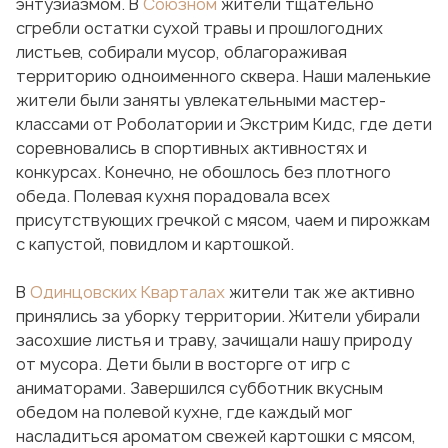
энтузиазмом. В
Союзном
жители тщательно
сгребли остатки сухой травы и прошлогодних
листьев, собирали мусор, облагораживая
территорию одноименного сквера. Наши маленькие
жители были заняты увлекательными мастер-
классами от Роболатории и Экстрим Кидс, где дети
соревновались в спортивных активностях и
конкурсах. Конечно, не обошлось без плотного
обеда. Полевая кухня порадовала всех
присутствующих гречкой с мясом, чаем и пирожкам
с капустой, повидлом и картошкой.
В
Одинцовских Кварталах
жители так же активно
принялись за уборку территории. Жители убирали
засохшие листья и траву, зачищали нашу природу
от мусора. Дети были в восторге от игр с
аниматорами. Завершился субботник вкусным
обедом на полевой кухне, где каждый мог
насладиться ароматом свежей картошки с мясом,