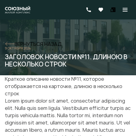
ВЕРНУТЬСЯ НАЗАД
9 ОКТЯБРЯ 2024
ЗАГОЛОВОК НОВОСТИ №11. ДЛИНОЮ В
НЕСКОЛЬКО СТРОК
Краткое описание новости №11, которое
отображается на карточке, длиною в несколько
строк
Lorem ipsum dolor sit amet, consectetur adipiscing
elit. Nulla quis sem ligula. Vestibulum efficitur turpis ac
turpis vehicula mattis. Nulla tortor mi, interdum non
dignissim sit amet, ullamcorper sit amet mauris. Ut vel
accumsan libero, a rutrum mauris. Mauris luctus arcu