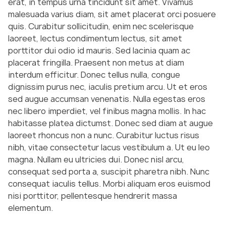
erat, in tempus urna tincidunt sit amet. Vivamus
malesuada varius diam, sit amet placerat orci posuere
quis. Curabitur sollicitudin, enim nec scelerisque
laoreet, lectus condimentum lectus, sit amet
porttitor dui odio id mauris. Sed lacinia quam ac
placerat fringilla. Praesent non metus at diam
interdum efficitur. Donec tellus nulla, congue
dignissim purus nec, iaculis pretium arcu. Ut et eros
sed augue accumsan venenatis. Nulla egestas eros
nec libero imperdiet, vel finibus magna mollis. In hac
habitasse platea dictumst. Donec sed diam at augue
laoreet rhoncus non a nunc. Curabitur luctus risus
nibh, vitae consectetur lacus vestibulum a. Ut eu leo
magna. Nullam eu ultricies dui. Donec nisl arcu,
consequat sed porta a, suscipit pharetra nibh. Nunc
consequat iaculis tellus. Morbi aliquam eros euismod
nisi porttitor, pellentesque hendrerit massa
elementum.