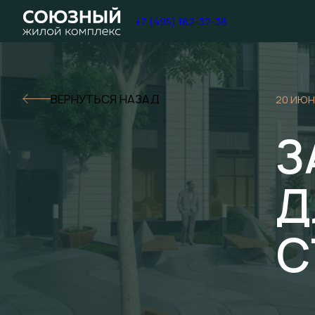
+7 (495) 182-32-38
ВЕРНУТЬСЯ НАЗАД
20 ИЮН
З
Д
С