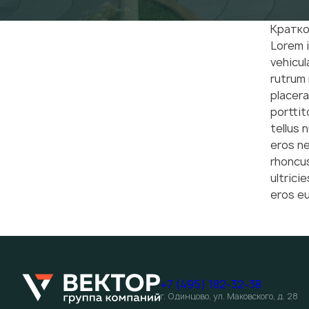
Кратко
Lorem i
vehicul
rutrum 
placera
porttit
tellus 
eros ne
rhoncus
ultrici
eros eu
+7 (495) 182-32-38
г. Одинцово, ул. Маковского, д. 28