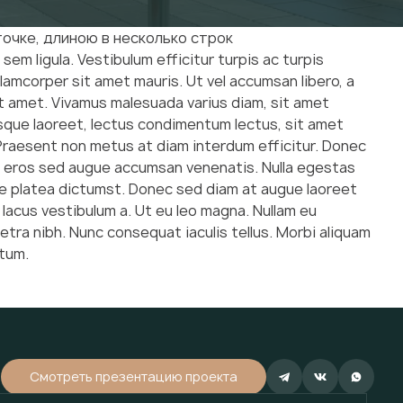
очке, длиною в несколько строк
sem ligula. Vestibulum efficitur turpis ac turpis
ullamcorper sit amet mauris. Ut vel accumsan libero, a
it amet. Vivamus malesuada varius diam, sit amet
risque laoreet, lectus condimentum lectus, sit amet
a. Praesent non metus at diam interdum efficitur. Donec
 et eros sed augue accumsan venenatis. Nulla egestas
sse platea dictumst. Donec sed diam at augue laoreet
 lacus vestibulum a. Ut eu leo magna. Nullam eu
retra nibh. Nunc consequat iaculis tellus. Morbi aliquam
ntum.
Смотреть презентацию проекта