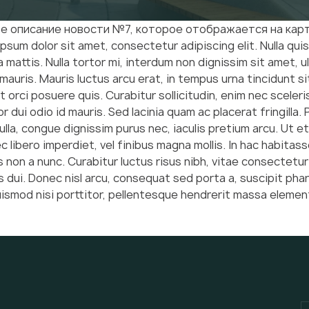
е описание новости №7, которое отображается на карт
psum dolor sit amet, consectetur adipiscing elit. Nulla quis 
a mattis. Nulla tortor mi, interdum non dignissim sit amet, 
mauris. Mauris luctus arcu erat, in tempus urna tincidunt s
t orci posuere quis. Curabitur sollicitudin, enim nec scele
or dui odio id mauris. Sed lacinia quam ac placerat fringill
nulla, congue dignissim purus nec, iaculis pretium arcu. Ut
c libero imperdiet, vel finibus magna mollis. In hac habita
 non a nunc. Curabitur luctus risus nibh, vitae consectetur
es dui. Donec nisl arcu, consequat sed porta a, suscipit pha
ismod nisi porttitor, pellentesque hendrerit massa eleme