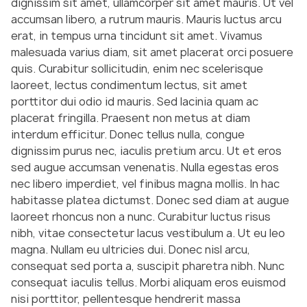
dignissim sit amet, ullamcorper sit amet mauris. Ut vel
accumsan libero, a rutrum mauris. Mauris luctus arcu
erat, in tempus urna tincidunt sit amet. Vivamus
malesuada varius diam, sit amet placerat orci posuere
quis. Curabitur sollicitudin, enim nec scelerisque
laoreet, lectus condimentum lectus, sit amet
porttitor dui odio id mauris. Sed lacinia quam ac
placerat fringilla. Praesent non metus at diam
interdum efficitur. Donec tellus nulla, congue
dignissim purus nec, iaculis pretium arcu. Ut et eros
sed augue accumsan venenatis. Nulla egestas eros
nec libero imperdiet, vel finibus magna mollis. In hac
habitasse platea dictumst. Donec sed diam at augue
laoreet rhoncus non a nunc. Curabitur luctus risus
nibh, vitae consectetur lacus vestibulum a. Ut eu leo
magna. Nullam eu ultricies dui. Donec nisl arcu,
consequat sed porta a, suscipit pharetra nibh. Nunc
consequat iaculis tellus. Morbi aliquam eros euismod
nisi porttitor, pellentesque hendrerit massa