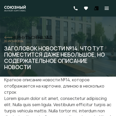
ВЕРНУТЬСЯ НАЗАД
20 ИЮНЯ 2024
ЗАГОЛОВОК НОВОСТИ №14. ЧТО ТУТ
ПОМЕСТИТСЯ ДАЖЕ НЕБОЛЬШОЕ, НО
СОДЕРЖАТЕЛЬНОЕ ОПИСАНИЕ
НОВОСТИ
Краткое описание новости №14, которое
отображается на карточке, длиною в несколько
строк
Lorem ipsum dolor sit amet, consectetur adipiscing
elit. Nulla quis sem ligula. Vestibulum efficitur turpis ac
turpis vehicula mattis. Nulla tortor mi, interdum non