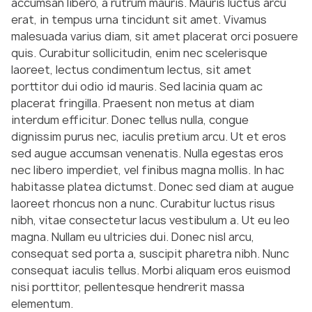
accumsan libero, a rutrum mauris. Mauris luctus arcu
erat, in tempus urna tincidunt sit amet. Vivamus
malesuada varius diam, sit amet placerat orci posuere
quis. Curabitur sollicitudin, enim nec scelerisque
laoreet, lectus condimentum lectus, sit amet
porttitor dui odio id mauris. Sed lacinia quam ac
placerat fringilla. Praesent non metus at diam
interdum efficitur. Donec tellus nulla, congue
dignissim purus nec, iaculis pretium arcu. Ut et eros
sed augue accumsan venenatis. Nulla egestas eros
nec libero imperdiet, vel finibus magna mollis. In hac
habitasse platea dictumst. Donec sed diam at augue
laoreet rhoncus non a nunc. Curabitur luctus risus
nibh, vitae consectetur lacus vestibulum a. Ut eu leo
magna. Nullam eu ultricies dui. Donec nisl arcu,
consequat sed porta a, suscipit pharetra nibh. Nunc
consequat iaculis tellus. Morbi aliquam eros euismod
nisi porttitor, pellentesque hendrerit massa
elementum.