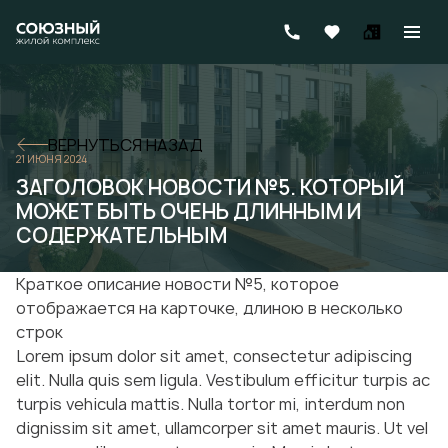
ВЕРНУТЬСЯ НАЗАД
21 ИЮНЯ 2024
ЗАГОЛОВОК НОВОСТИ №5. КОТОРЫЙ
МОЖЕТ БЫТЬ ОЧЕНЬ ДЛИННЫМ И
СОДЕРЖАТЕЛЬНЫМ
Краткое описание новости №5, которое
отображается на карточке, длиною в несколько
строк
Lorem ipsum dolor sit amet, consectetur adipiscing
elit. Nulla quis sem ligula. Vestibulum efficitur turpis ac
turpis vehicula mattis. Nulla tortor mi, interdum non
dignissim sit amet, ullamcorper sit amet mauris. Ut vel